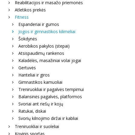
Reabilitacijos ir masažo priemonės
Atletikos prekės
Fitness
Espanderiai ir gumos
Jogos ir gimnastikos kilimėliai
Šokdynės
Aerobikos pakylos (stepai)
Atsispaudimų rankenos
Kaladėlės, masažiniai volai jogai
Gertuvės
Hanteliai ir giros
Gimnastikos kamuoliai
Treniruokliai ir pagalvės tempimui
Balansinės pagalvės, platformos
Svoriai ant riešų ir kojų
Ratukai, diskai
Svorių kilnojimo diržai ir kabliai
Treniruokliai ir suoleliai
Kovinis sportas