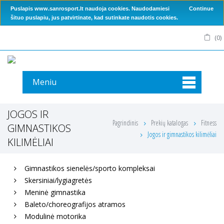
Puslapis www.sanrosport.lt naudoja cookies. Naudodamiesi
Continue
šituo puslapiu, jus patvirtinate, kad sutinkate naudotis cookies.
(
0
)
Meniu
JOGOS IR
Pagrindinis
Prekių katalogas
Fitness
GIMNASTIKOS
Jogos ir gimnastikos kilimėliai
KILIMĖLIAI
Gimnastikos sienelės/sporto kompleksai
Skersiniai/lygiagretės
Meninė gimnastika
Baleto/choreografijos atramos
Modulinė motorika