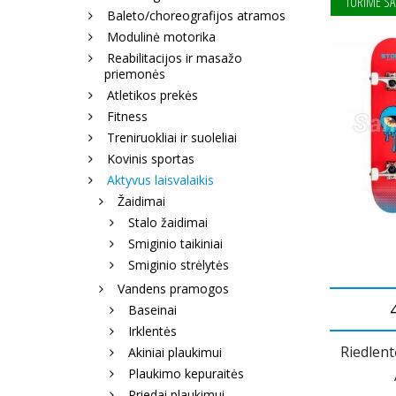
TURIME SA
Baleto/choreografijos atramos
Modulinė motorika
Reabilitacijos ir masažo
priemonės
Atletikos prekės
Fitness
Treniruokliai ir suoleliai
Kovinis sportas
Aktyvus laisvalaikis
Žaidimai
Stalo žaidimai
Smiginio taikiniai
Smiginio strėlytės
Vandens pramogos
Baseinai
Irklentės
Riedlent
Akiniai plaukimui
Plaukimo kepuraitės
Priedai plaukimui