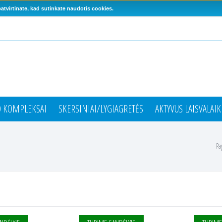
tvirtinate, kad sutinkate naudotis cookies.
O KOMPLEKSAI
SKERSINIAI/LYGIAGRETĖS
AKTYVUS LAISVALAIK
Pa