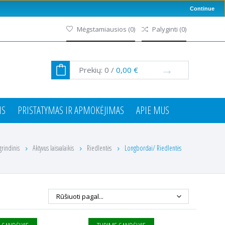
Continue
Mėgstamiausios
(
0
)
Palyginti
(
0
)
Prekių:
0
/
0,00 €
IS
PRISTATYMAS IR APMOKĖJIMAS
APIE MUS
grindinis
Aktyvus laisvalaikis
Riedlentės
Longbordai/ Riedlentės
Rūšiuoti pagal...