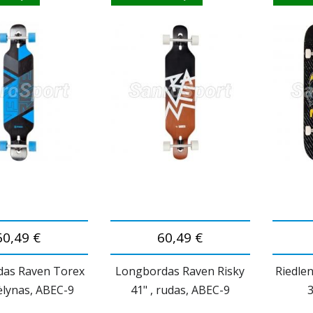
60,49 €
60,49 €
as Raven Torex
Longbordas Raven Risky
Riedle
ėlynas, ABEC-9
41" , rudas, ABEC-9
3