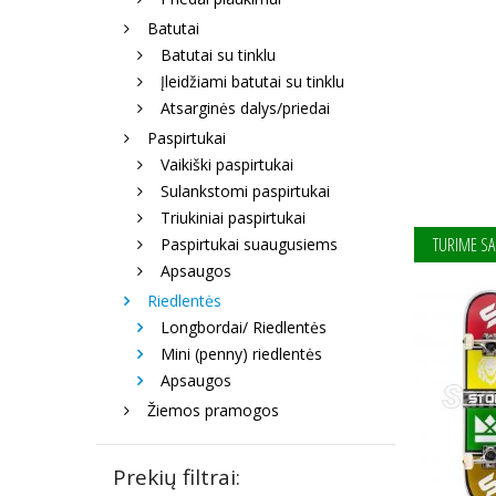
Batutai
Batutai su tinklu
Įleidžiami batutai su tinklu
Atsarginės dalys/priedai
Paspirtukai
Vaikiški paspirtukai
Sulankstomi paspirtukai
Triukiniai paspirtukai
TURIME SA
Paspirtukai suaugusiems
Apsaugos
Riedlentės
Longbordai/ Riedlentės
Mini (penny) riedlentės
Apsaugos
Žiemos pramogos
Prekių filtrai: