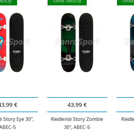
NDĖLYJE
TURIME SANDĖLYJE
TURIME
43,99 €
43,99 €
ė Story Eye 30",
Riedlentė Story Zombie
Riedle
ABEC-5
30", ABEC-5