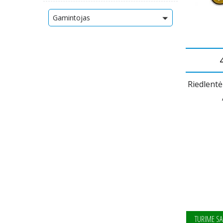
Gamintojas
Riedlentė
TURIME SA