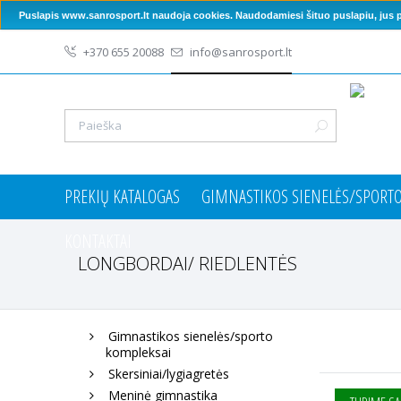
Puslapis www.sanrosport.lt naudoja cookies. Naudodamiesi šituo puslapiu, jus pa
+370 655 20088
info@sanrosport.lt
PREKIŲ KATALOGAS
GIMNASTIKOS SIENELĖS/SPORT
KONTAKTAI
LONGBORDAI/ RIEDLENTĖS
Gimnastikos sienelės/sporto
kompleksai
Skersiniai/lygiagretės
Meninė gimnastika