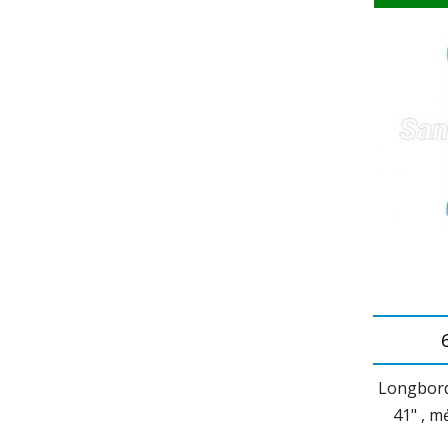
Longbord
41" , m