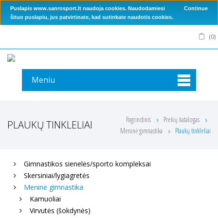
Puslapis www.sanrosport.lt naudoja cookies. Naudodamiesi
Continue
šituo puslapiu, jus patvirtinate, kad sutinkate naudotis cookies.
(
0
)
Meniu
Pagrindinis
Prekių katalogas
PLAUKŲ TINKLELIAI
Meninė gimnastika
Plaukų tinkleliai
Gimnastikos sienelės/sporto kompleksai
Skersiniai/lygiagretės
Meninė gimnastika
Kamuoliai
Virvutės (šokdynės)