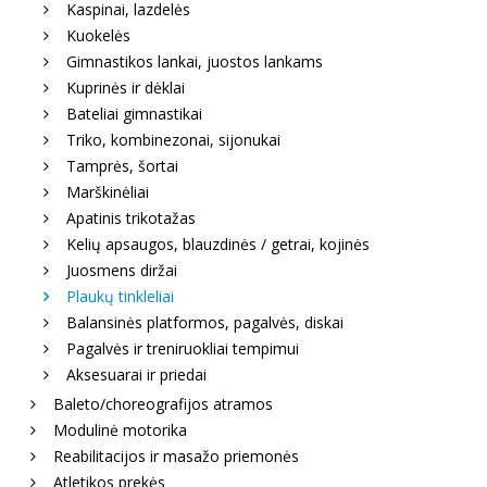
Kaspinai, lazdelės
Kuokelės
Gimnastikos lankai, juostos lankams
Kuprinės ir dėklai
Bateliai gimnastikai
Triko, kombinezonai, sijonukai
Tamprės, šortai
Marškinėliai
Apatinis trikotažas
Kelių apsaugos, blauzdinės / getrai, kojinės
Juosmens diržai
Plaukų tinkleliai
Balansinės platformos, pagalvės, diskai
Pagalvės ir treniruokliai tempimui
Aksesuarai ir priedai
Baleto/choreografijos atramos
Modulinė motorika
Reabilitacijos ir masažo priemonės
Atletikos prekės