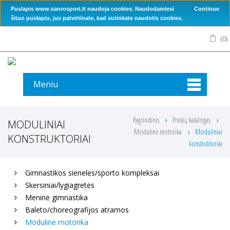
Puslapis www.sanrosport.lt naudoja cookies. Naudodamiesi
Continue
šituo puslapiu, jus patvirtinate, kad sutinkate naudotis cookies.
(
0
)
Meniu
Pagrindinis
Prekių katalogas
MODULINIAI
Modulinė motorika
Moduliniai
KONSTRUKTORIAI
konstruktoriai
Gimnastikos sienelės/sporto kompleksai
Skersiniai/lygiagretės
Meninė gimnastika
Baleto/choreografijos atramos
Modulinė motorika