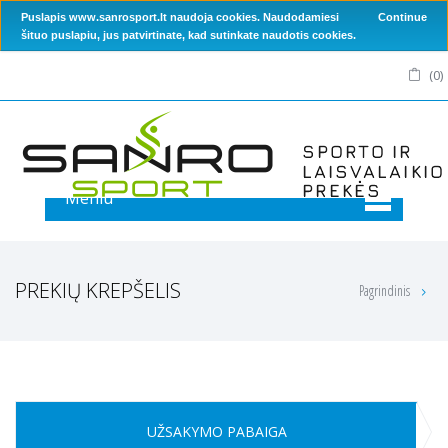
Puslapis www.sanrosport.lt naudoja cookies. Naudodamiesi
Continue
šituo puslapiu, jus patvirtinate, kad sutinkate naudotis cookies.
(
0
)
Meniu
PREKIŲ KREPŠELIS
Pagrindinis
UŽSAKYMO PABAIGA