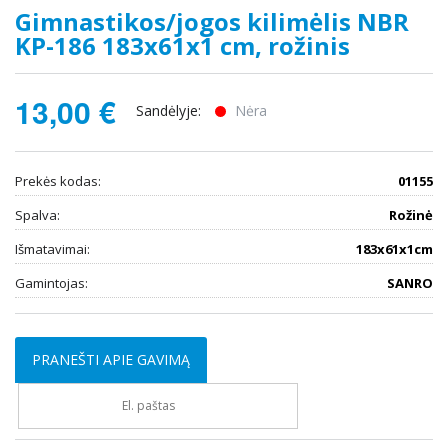
Gimnastikos/jogos kilimėlis NBR
KP-186 183x61x1 cm, rožinis
13,00 €
Sandėlyje:
Nėra
Prekės kodas:
01155
Spalva:
Rožinė
Išmatavimai:
183x61x1cm
Gamintojas:
SANRO