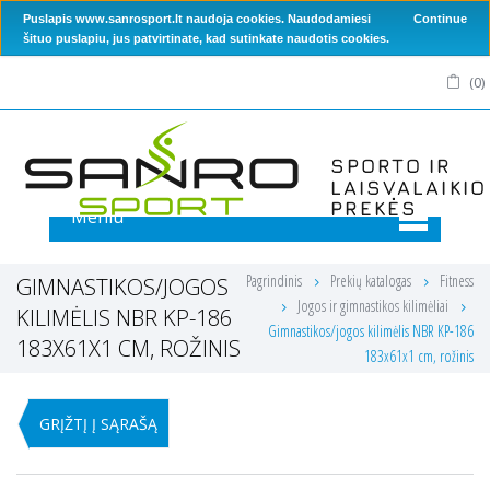
Puslapis www.sanrosport.lt naudoja cookies. Naudodamiesi
Continue
šituo puslapiu, jus patvirtinate, kad sutinkate naudotis cookies.
(
0
)
Meniu
Pagrindinis
Prekių katalogas
Fitness
GIMNASTIKOS/JOGOS
Jogos ir gimnastikos kilimėliai
KILIMĖLIS NBR KP-186
Gimnastikos/jogos kilimėlis NBR KP-186
183X61X1 CM, ROŽINIS
183x61x1 cm, rožinis
GRĮŽTĮ Į SĄRAŠĄ