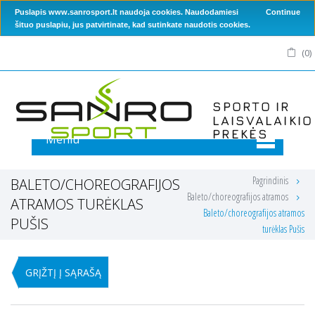
Puslapis www.sanrosport.lt naudoja cookies. Naudodamiesi
Continue
šituo puslapiu, jus patvirtinate, kad sutinkate naudotis cookies.
(
0
)
Meniu
Pagrindinis
BALETO/CHOREOGRAFIJOS
Baleto/choreografijos atramos
ATRAMOS TURĖKLAS
Baleto/choreografijos atramos
PUŠIS
turėklas Pušis
GRĮŽTĮ Į SĄRAŠĄ