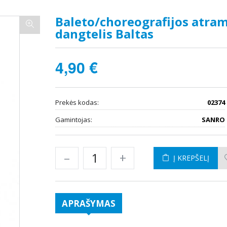
Baleto/choreografijos atra
dangtelis Baltas
4,90 €
Prekės kodas:
02374
Gamintojas:
SANRO
–
+
Į KREPŠELĮ
APRAŠYMAS