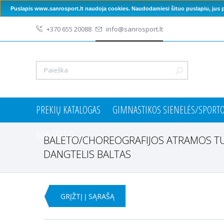
Puslapis www.sanrosport.lt naudoja cookies. Naudodamiesi šituo puslapiu, jus pa
+370 655 20088
info@sanrosport.lt
PREKIŲ KATALOGAS
GIMNASTIKOS SIENELĖS/SPORT
KONTAKTAI
BALETO/CHOREOGRAFIJOS ATRAMOS T
DANGTELIS BALTAS
GRĮŽTĮ Į SĄRAŠĄ