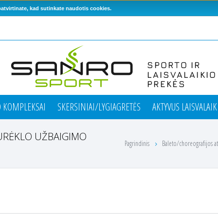
tvirtinate, kad sutinkate naudotis cookies.
O KOMPLEKSAI
SKERSINIAI/LYGIAGRETĖS
AKTYVUS LAISVALAIK
URĖKLO UŽBAIGIMO
Pagrindinis
Baleto/choreografijos 