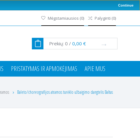
Continue
Mėgstamiausios
(
0
)
Palyginti
(
0
)
Prekių:
0
/
0,00 €
IS
PRISTATYMAS IR APMOKĖJIMAS
APIE MUS
atramos
Baleto/choreografijos atramos turėklo užbaigimo dangtelis Baltas