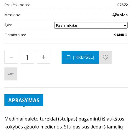
Prekės kodas:
02372
Mediena:
Ąžuolas
Ilgis:
Gamintojas:
SANRO
–
+
Į KREPŠELĮ
APRAŠYMAS
Mediniai baleto turėklai (stulpas) pagaminti iš aukštos
kokybės ąžuolo medienos. Stulpas susideda iš lamelių