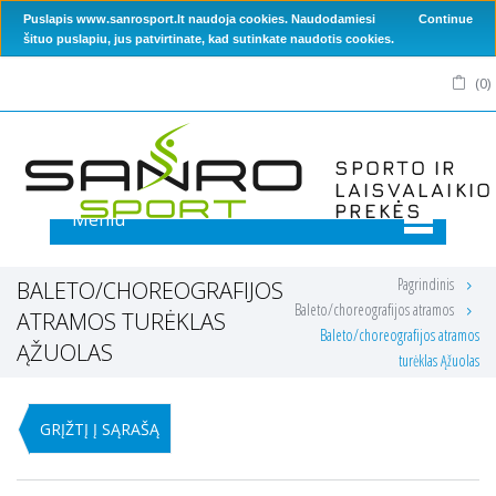
Puslapis www.sanrosport.lt naudoja cookies. Naudodamiesi
Continue
šituo puslapiu, jus patvirtinate, kad sutinkate naudotis cookies.
(
0
)
Meniu
Pagrindinis
BALETO/CHOREOGRAFIJOS
Baleto/choreografijos atramos
ATRAMOS TURĖKLAS
Baleto/choreografijos atramos
ĄŽUOLAS
turėklas Ąžuolas
GRĮŽTĮ Į SĄRAŠĄ