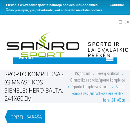
Puslapis www.sanrosport.lt naudoja cookies. Naudodamiesi
Continue
šituo puslapiu, jus patvirtinate, kad sutinkate naudotis cookies.
(
0
)
Meniu
SPORTO KOMPLEKSAS
Pagrindinis
Prekių katalogas
Gimnastikos sienelės/sporto kompleksai
(GIMNASTIKOS
Sporto kompleksai šeimai
Sporto
SIENELĖ) HERO BALTA,
kompleksas (gimnastikos sienelė) HERO
241X60CM
balta, 241x60cm
GRĮŽTĮ Į SĄRAŠĄ