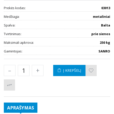
Prekės kodas:
03013
Medžiaga:
metaliniai
Spalva:
Balta
Tvirtinimas:
prie sienos
Maksimali apkrova:
250 kg
Gamintojas:
SANRO
–
+
Į KREPŠELĮ
APRAŠYMAS