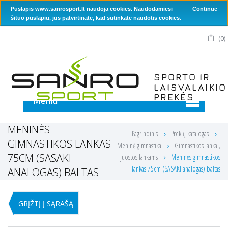
Puslapis www.sanrosport.lt naudoja cookies. Naudodamiesi
Continue
šituo puslapiu, jus patvirtinate, kad sutinkate naudotis cookies.
(
0
)
Meniu
MENINĖS
Pagrindinis
Prekių katalogas
GIMNASTIKOS LANKAS
Meninė gimnastika
Gimnastikos lankai,
75CM (SASAKI
juostos lankams
Meninės gimnastikos
lankas 75cm (SASAKI analogas) baltas
ANALOGAS) BALTAS
GRĮŽTĮ Į SĄRAŠĄ