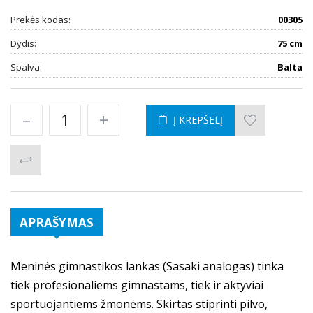
Prekės kodas:
00305
Dydis:
75 cm
Spalva:
Balta
–
+
Į KREPŠELĮ
APRAŠYMAS
Meninės gimnastikos lankas (Sasaki analogas) tinka
tiek profesionaliems gimnastams, tiek ir aktyviai
sportuojantiems žmonėms. Skirtas stiprinti pilvo,